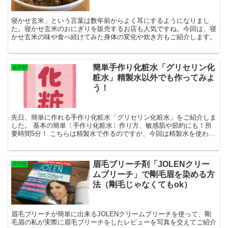
寝かせ玄米」という言葉は数年前からよく耳にするようになりまし
た。寝かせ玄米のおにぎりを販売するお店も人気ですね。今回は、寝
かせ玄米の味や食べ続けてみた身体の変化や炊き方もご紹介します。
簡単手作り化粧水「グリセリン化
未分類
粧水」精製水以外でも作ってみよ
う！
先日、簡単に作れる手作り化粧水「グリセリン化粧水」をご紹介しま
した。 基本の簡単〔手作り化粧水〕作り方、敏感肌や節約にも！所
要時間5分！ こちらは精製水で作るのですが、今回は精製水を使わな
いで代わりに他のものを使ってつくる方法を...
眉毛ブリーチ剤「JOLENクリー
未分類
ムブリーチ」で剛毛眉を染める方
法（剛毛じゃなくてもok）
眉毛ブリーチが簡単に出来るJOLENクリームブリーチを使って、剛
毛眉の私が実際に眉毛ブリーチをしたレビューを写真を交えてご紹介