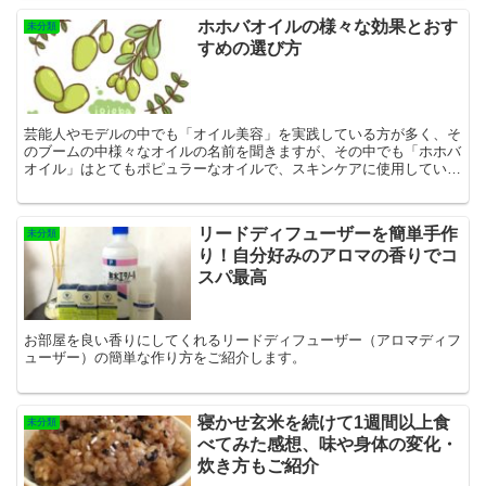
ホホバオイルの様々な効果とおす
未分類
すめの選び方
芸能人やモデルの中でも「オイル美容」を実践している方が多く、そ
のブームの中様々なオイルの名前を聞きますが、その中でも「ホホバ
オイル」はとてもポピュラーなオイルで、スキンケアに使用している
方も多いのではないでしょうか？ そんなホホバオイ...
リードディフューザーを簡単手作
未分類
り！自分好みのアロマの香りでコ
スパ最高
お部屋を良い香りにしてくれるリードディフューザー（アロマディフ
ューザー）の簡単な作り方をご紹介します。
寝かせ玄米を続けて1週間以上食
未分類
べてみた感想、味や身体の変化・
炊き方もご紹介