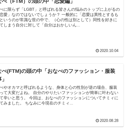
なべ（FTM）の頭の中「恋愛編」
べに限らず「LGBT」と呼ばれる皆さんの悩みのトップに上がるの
愛」なのではないでしょうか？ 一般的に「恋愛は異性とするも
というのが常識な世の中で、（心の性は別として）同性を好きに
てしまう自分に対して「自分はおかしいん...
2020.10.04
なべ(FTM)の頭の中「おなべのファッション・服装
事」
べやオカマと呼ばれるような、身体と心の性別が逆の場合、服装
って大変だよね。 自分のやりたいファッションが簡単に叶わない
う。 今回は、おなべのファッションについてチミィに
てみました。 ちなみに今現在のチミィ...
2020.08.28