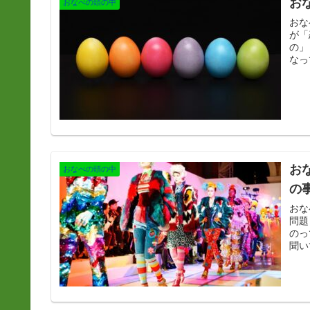
お
おなべの頭の中
おな
が「恋
の」
なっ
お
おなべの頭の中
の
おな
問題
のって辛いと思
聞い