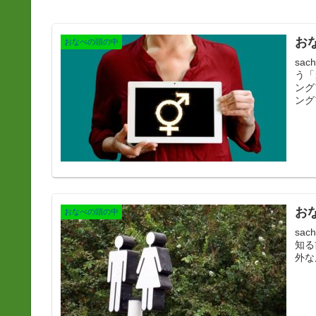
お
おなべの頭の中
sa
う「カ
ング
ング
お
おなべの頭の中
sachi こんにちは！sachiです😁 「性別」について、
知る
外な