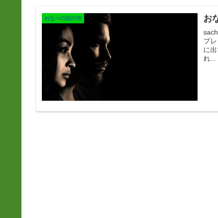
お
おなべの頭の中
sachi 心と身体の性が一致しない人の場合、身体の見
プレッ
に出
れ...