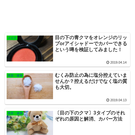
目の下の青クマをオレンジのリッ
メイク
プorアイシャドーでカバーできる
という噂を検証してみました！
2019.04.14
むくみ防止の為に塩分控えていま
美容・健康
せんか？控えるだけでなく塩の質
も大切。
2019.04.13
〔目の下のクマ〕3タイプのそれ
美容・健康
ぞれの原因と解消、カバー方法